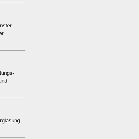
nster
er
tungs-
und
erglasung