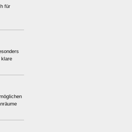
h für
besonders
 klare
rmöglichen
ohnräume