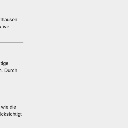
rlhausen
ktive
tige
h. Durch
 wie die
ücksichtigt