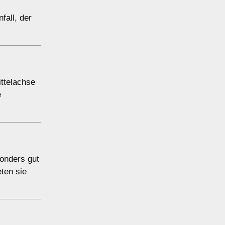
fall, der
ittelachse
e
sonders gut
ten sie