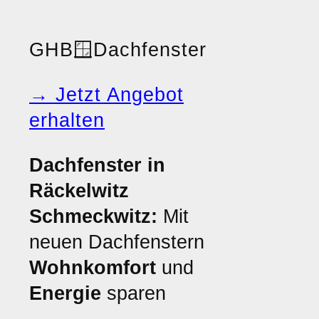
GHB
🪟
Dachfenster
→ Jetzt Angebot
erhalten
Dachfenster in
Räckelwitz
Schmeckwitz:
Mit
neuen Dachfenstern
Wohnkomfort
und
Energie
sparen