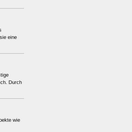
s
sie eine
tige
ich. Durch
pekte wie