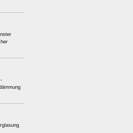
nster
cher
-
medämmung
erglasung