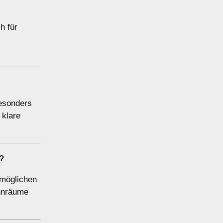
h für
besonders
 klare
?
rmöglichen
ohnräume