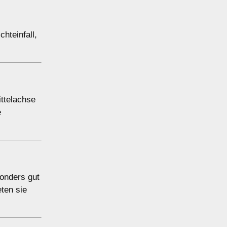
hteinfall,
ittelachse
e
sonders gut
ten sie