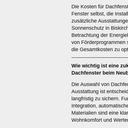
Die Kosten für Dachfens
Fenster selbst, die Insta
zusätzliche Ausstattunge
Sonnenschutz in Biskirch
Betrachtung der Energie
von Förderprogrammen s
die Gesamtkosten zu opt
Wie wichtig ist eine
zu
Dachfenster beim Neub
Die Auswahl von Dachfen
Ausstattung ist entschei
langfristig zu sichern. 
Integration, automatisch
Materialien sind eine k
Wohnkomfort und Werterh