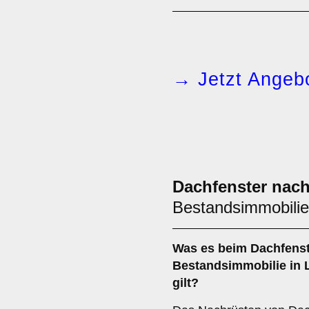
→ Jetzt Angebo
Dachfenster nac
Bestandsimmobilie
Was es beim
Dachfenst
Bestandsimmobilie
in 
gilt?