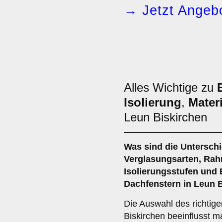
→ Jetzt Angebo
Alles Wichtige zu
Isolierung
,
Materi
Leun Biskirchen
Was sind die Untersch
Verglasungsarten
,
Rah
Isolierungsstufen
und
Dachfenstern in Leun 
Die Auswahl des richtig
Biskirchen beeinflusst m