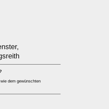
nster,
gsreith
?
b, wie dem gewünschten