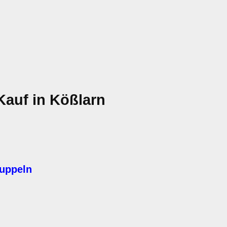
Kauf in Kößlarn
kuppeln