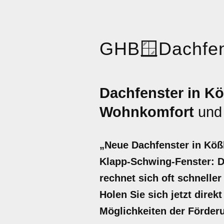
GHB
🪟
Dachfen
Dachfenster in Kö
Wohnkomfort
un
„Neue Dachfenster in Kößl
Klapp-Schwing-Fenster: De
rechnet sich oft schnelle
Holen Sie sich jetzt direk
Möglichkeiten der Förder