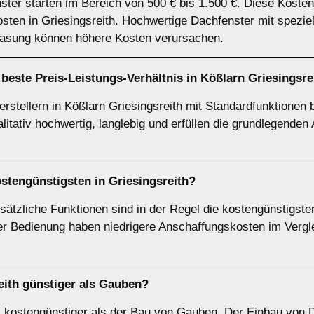
nster starten im Bereich von 500 € bis 1.500 €. Diese Kost
kosten in Griesingsreith. Hochwertige Dachfenster mit spezie
lasung können höhere Kosten verursachen.
beste Preis-Leistungs-Verhältnis in Kößlarn Griesingsre
stellern in Kößlarn Griesingsreith mit Standardfunktionen b
alitativ hochwertig, langlebig und erfüllen die grundlegende
stengünstigsten in Griesingsreith?
ätzliche Funktionen sind in der Regel die kostengünstigste
 Bedienung haben niedrigere Anschaffungskosten im Verglei
eith günstiger als Gauben?
l kostengünstiger als der Bau von Gauben. Der Einbau von 