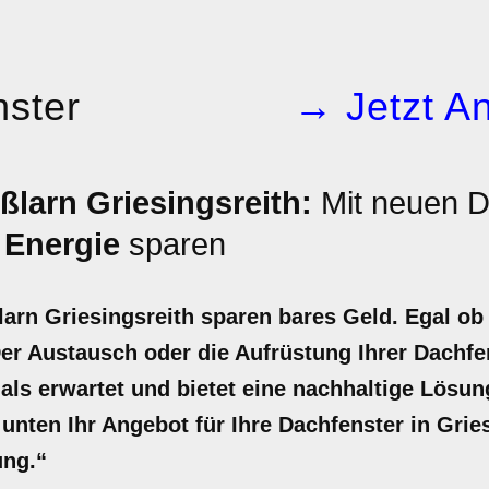
ster
→ Jetzt An
ßlarn Griesingsreith:
Mit neuen D
d
Energie
sparen
arn Griesingsreith sparen bares Geld. Egal ob
r Austausch oder die Aufrüstung Ihrer Dachfen
r als erwartet und bietet eine nachhaltige Lös
t unten Ihr Angebot für Ihre Dachfenster in Gries
ung.“