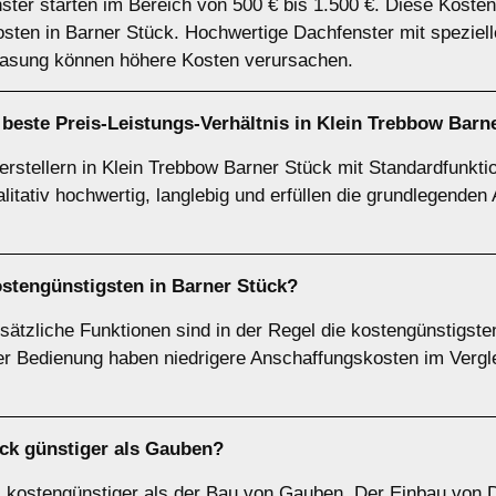
nster starten im Bereich von 500 € bis 1.500 €. Diese Kost
kosten in Barner Stück. Hochwertige Dachfenster mit speziel
lasung können höhere Kosten verursachen.
beste Preis-Leistungs-Verhältnis in Klein Trebbow Barn
stellern in Klein Trebbow Barner Stück mit Standardfunktio
alitativ hochwertig, langlebig und erfüllen die grundlegende
ostengünstigsten in Barner Stück?
ätzliche Funktionen sind in der Regel die kostengünstigste
 Bedienung haben niedrigere Anschaffungskosten im Verglei
ück günstiger als Gauben?
l kostengünstiger als der Bau von Gauben. Der Einbau von 