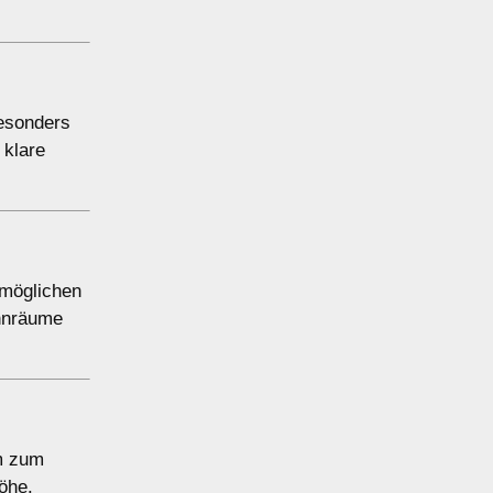
besonders
 klare
rmöglichen
ohnräume
um zum
öhe.