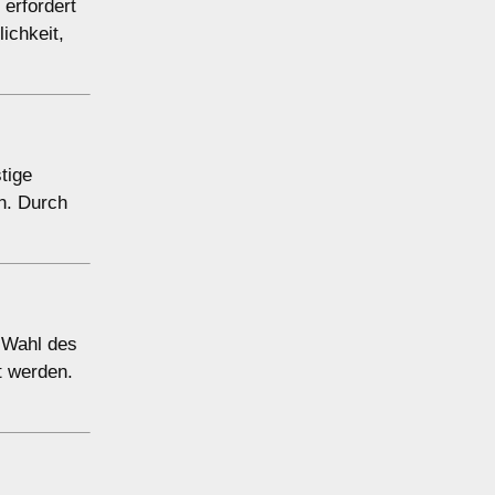
erfordert
ichkeit,
tige
h. Durch
e Wahl des
t werden.