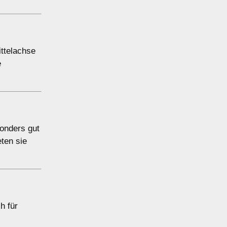
ittelachse
e
sonders gut
ten sie
h für