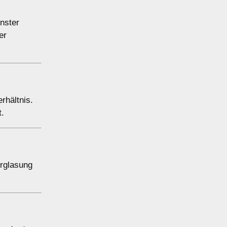
nster
er
rhältnis.
t.
erglasung