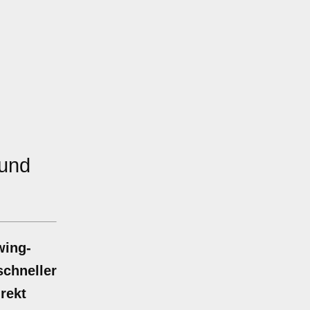
und
wing-
schneller
rekt