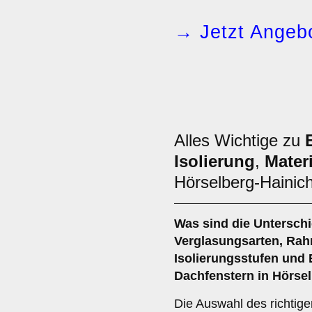
→ Jetzt Angebo
Alles Wichtige zu
Isolierung
,
Materi
Hörselberg-Hainic
Was sind die Untersch
Verglasungsarten
,
Rah
Isolierungsstufen
und
Dachfenstern in Hörse
Die Auswahl des richtige