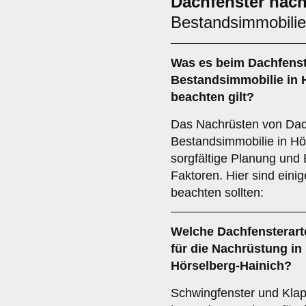
Dachfenster nac
Bestandsimmobilie
Was es beim
Dachfenst
Bestandsimmobilie
in 
beachten gilt?
Das Nachrüsten von Dach
Bestandsimmobilie in Hör
sorgfältige Planung und
Faktoren. Hier sind einig
beachten sollten:
Welche
Dachfensterart
für die Nachrüstung in
Hörselberg-Hainich?
Schwingfenster und Kla