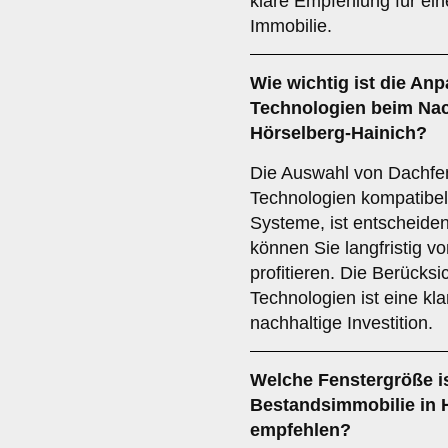
klare Empfehlung für ein
Immobilie.
Wie wichtig ist die
Anp
Technologien
beim Nac
Hörselberg-Hainich?
Die Auswahl von Dachfen
Technologien kompatibel
Systeme, ist entscheiden
können Sie langfristig v
profitieren. Die Berücksi
Technologien ist eine kl
nachhaltige Investition.
Welche
Fenstergröße
i
Bestandsimmobilie in 
empfehlen?