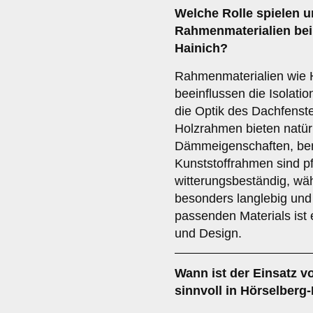
Welche Rolle spielen u
Rahmenmaterialien
bei
Hainich?
Rahmenmaterialien wie H
beeinflussen die Isolatio
die Optik des Dachfenste
Holzrahmen bieten natürl
Dämmeigenschaften, ben
Kunststoffrahmen sind pf
witterungsbeständig, w
besonders langlebig und 
passenden Materials ist 
und Design.
Wann ist der Einsatz 
sinnvoll in Hörselberg