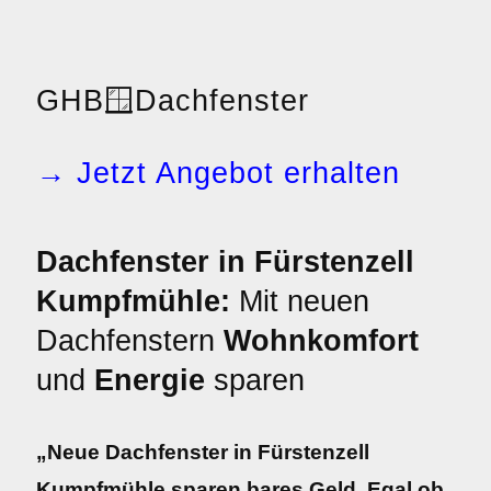
GHB
🪟
Dachfenster
→ Jetzt Angebot erhalten
Dachfenster in Fürstenzell
Kumpfmühle:
Mit neuen
Dachfenstern
Wohnkomfort
und
Energie
sparen
„Neue Dachfenster in Fürstenzell
Kumpfmühle sparen bares Geld. Egal ob