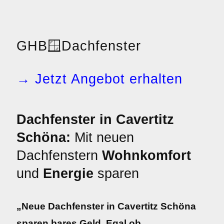
GHB
🪟
Dachfenster
→ Jetzt Angebot erhalten
Dachfenster in Cavertitz
Schöna:
Mit neuen
Dachfenstern
Wohnkomfort
und
Energie
sparen
„Neue Dachfenster in Cavertitz Schöna
sparen bares Geld. Egal ob