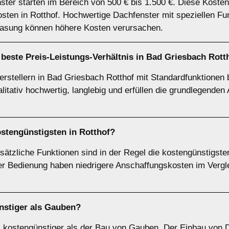
nster starten im Bereich von 500 € bis 1.500 €. Diese Kost
kosten in Rotthof. Hochwertige Dachfenster mit speziellen Fu
lasung können höhere Kosten verursachen.
beste Preis-Leistungs-Verhältnis in Bad Griesbach Rott
stellern in Bad Griesbach Rotthof mit Standardfunktionen b
alitativ hochwertig, langlebig und erfüllen die grundlegende
ostengünstigsten in Rotthof?
ätzliche Funktionen sind in der Regel die kostengünstigste
 Bedienung haben niedrigere Anschaffungskosten im Verglei
ünstiger als Gauben?
el kostengünstiger als der Bau von Gauben. Der Einbau von 