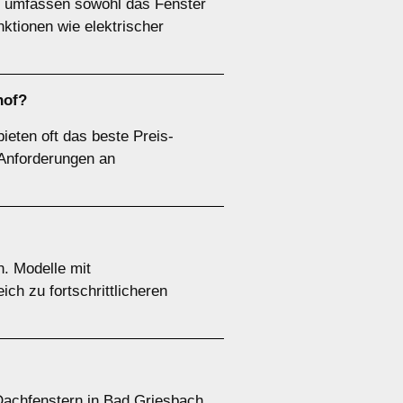
en umfassen sowohl das Fenster
nktionen wie elektrischer
hof?
ieten oft das beste Preis-
n Anforderungen an
n. Modelle mit
ch zu fortschrittlicheren
Dachfenstern in Bad Griesbach