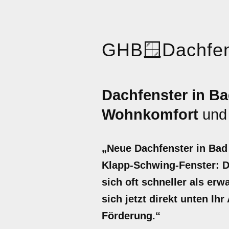
GHB
🪟
Dachfen
Dachfenster in Ba
Wohnkomfort
un
„Neue Dachfenster in Bad
Klapp-Schwing-Fenster: De
sich oft schneller als er
sich jetzt direkt unten Ih
Förderung.“