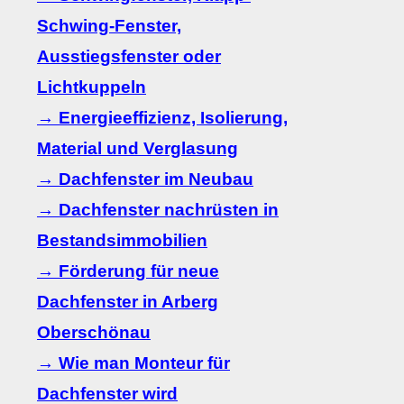
Schwing-Fenster,
Ausstiegsfenster oder
Lichtkuppeln
→ Energieeffizienz, Isolierung,
Material und Verglasung
→ Dachfenster im Neubau
→ Dachfenster nachrüsten in
Bestandsimmobilien
→ Förderung für neue
Dachfenster in Arberg
Oberschönau
→ Wie man Monteur für
Dachfenster wird